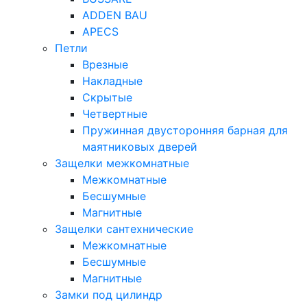
ADDEN BAU
APECS
Петли
Врезные
Накладные
Скрытые
Четвертные
Пружинная двусторонняя барная для
маятниковых дверей
Защелки межкомнатные
Межкомнатные
Бесшумные
Магнитные
Защелки сантехнические
Межкомнатные
Бесшумные
Магнитные
Замки под цилиндр