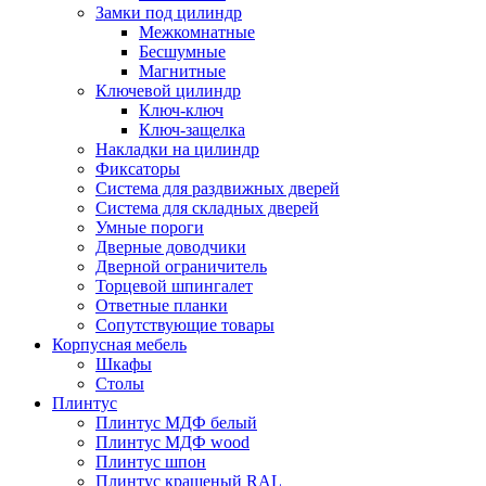
Замки под цилиндр
Межкомнатные
Бесшумные
Магнитные
Ключевой цилиндр
Ключ-ключ
Ключ-защелка
Накладки на цилиндр
Фиксаторы
Система для раздвижных дверей
Система для складных дверей
Умные пороги
Дверные доводчики
Дверной ограничитель
Торцевой шпингалет
Ответные планки
Сопутствующие товары
Корпусная мебель
Шкафы
Столы
Плинтус
Плинтус МДФ белый
Плинтус МДФ wood
Плинтус шпон
Плинтус крашеный RAL