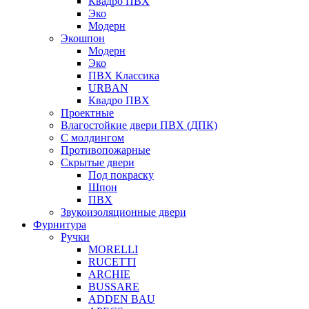
Квадро ПВХ
Эко
Модерн
Экошпон
Модерн
Эко
ПВХ Классика
URBAN
Квадро ПВХ
Проектные
Влагостойкие двери ПВХ (ДПК)
С молдингом
Противопожарные
Скрытые двери
Под покраску
Шпон
ПВХ
Звукоизоляционные двери
Фурнитура
Ручки
MORELLI
RUCETTI
ARCHIE
BUSSARE
ADDEN BAU