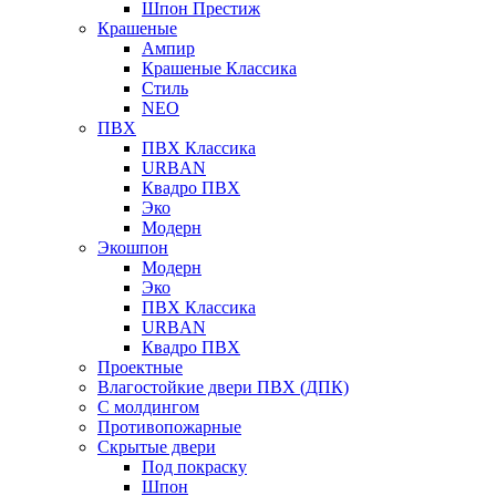
Шпон Престиж
Крашеные
Ампир
Крашеные Классика
Стиль
NEO
ПВХ
ПВХ Классика
URBAN
Квадро ПВХ
Эко
Модерн
Экошпон
Модерн
Эко
ПВХ Классика
URBAN
Квадро ПВХ
Проектные
Влагостойкие двери ПВХ (ДПК)
С молдингом
Противопожарные
Скрытые двери
Под покраску
Шпон