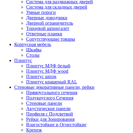
Система для раздвижных дверей
Система для складных дверей
Умные пороги
Дверные доводчики
Дверной ограничитель
Торцевой шпингалет
Ответные планки
Сопутствующие товары
Корпусная мебель
Шкафы
Столы
Плинтус
Плинтус МДФ белый
Плинтус МДФ wood
Плинтус шпон
Плинтус крашеный RAL
Стеновые декоративные панели, рейки
Прямоугольного сечения
Полукруглого Сечения
Стеновые панели
Акустические панели
Профиля с Подсветкой
Рейки для Зонирования
Влагостойкие и Огнестойкие
Крепеж