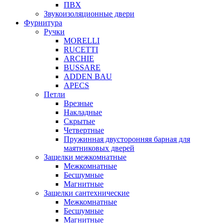
ПВХ
Звукоизоляционные двери
Фурнитура
Ручки
MORELLI
RUCETTI
ARCHIE
BUSSARE
ADDEN BAU
APECS
Петли
Врезные
Накладные
Скрытые
Четвертные
Пружинная двусторонняя барная для
маятниковых дверей
Защелки межкомнатные
Межкомнатные
Бесшумные
Магнитные
Защелки сантехнические
Межкомнатные
Бесшумные
Магнитные