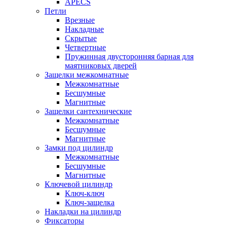
APECS
Петли
Врезные
Накладные
Скрытые
Четвертные
Пружинная двусторонняя барная для
маятниковых дверей
Защелки межкомнатные
Межкомнатные
Бесшумные
Магнитные
Защелки сантехнические
Межкомнатные
Бесшумные
Магнитные
Замки под цилиндр
Межкомнатные
Бесшумные
Магнитные
Ключевой цилиндр
Ключ-ключ
Ключ-защелка
Накладки на цилиндр
Фиксаторы