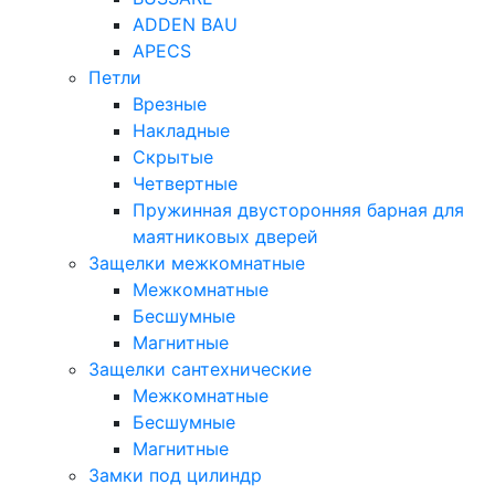
ADDEN BAU
APECS
Петли
Врезные
Накладные
Скрытые
Четвертные
Пружинная двусторонняя барная для
маятниковых дверей
Защелки межкомнатные
Межкомнатные
Бесшумные
Магнитные
Защелки сантехнические
Межкомнатные
Бесшумные
Магнитные
Замки под цилиндр