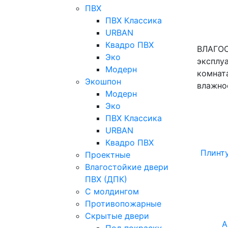
ПВХ
ПВХ Классика
URBAN
Квадро ПВХ
ВЛАГОС
Эко
эксплу
Модерн
комнат
Экошпон
влажно
Модерн
Эко
ПВХ Классика
URBAN
Квадро ПВХ
Плинту
Проектные
Влагостойкие двери
ПВХ (ДПК)
С молдингом
Противопожарные
Скрытые двери
А
Под покраску