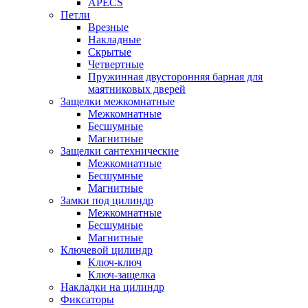
APECS
Петли
Врезные
Накладные
Скрытые
Четвертные
Пружинная двусторонняя барная для
маятниковых дверей
Защелки межкомнатные
Межкомнатные
Бесшумные
Магнитные
Защелки сантехнические
Межкомнатные
Бесшумные
Магнитные
Замки под цилиндр
Межкомнатные
Бесшумные
Магнитные
Ключевой цилиндр
Ключ-ключ
Ключ-защелка
Накладки на цилиндр
Фиксаторы