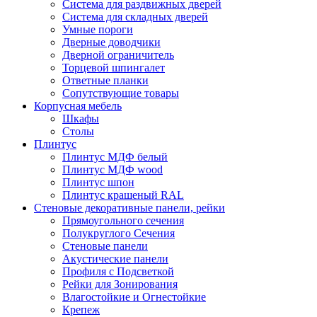
Система для раздвижных дверей
Система для складных дверей
Умные пороги
Дверные доводчики
Дверной ограничитель
Торцевой шпингалет
Ответные планки
Сопутствующие товары
Корпусная мебель
Шкафы
Столы
Плинтус
Плинтус МДФ белый
Плинтус МДФ wood
Плинтус шпон
Плинтус крашеный RAL
Стеновые декоративные панели, рейки
Прямоугольного сечения
Полукруглого Сечения
Стеновые панели
Акустические панели
Профиля с Подсветкой
Рейки для Зонирования
Влагостойкие и Огнестойкие
Крепеж