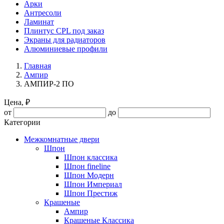
Арки
Антресоли
Ламинат
Плинтус CPL под заказ
Экраны для радиаторов
Алюминиевые профили
Главная
Ампир
АМПИР-2 ПО
Цена, ₽
от
до
Категории
Межкомнатные двери
Шпон
Шпон классика
Шпон fineline
Шпон Модерн
Шпон Империал
Шпон Престиж
Крашеные
Ампир
Крашеные Классика