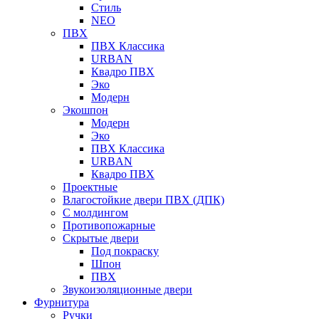
Стиль
NEO
ПВХ
ПВХ Классика
URBAN
Квадро ПВХ
Эко
Модерн
Экошпон
Модерн
Эко
ПВХ Классика
URBAN
Квадро ПВХ
Проектные
Влагостойкие двери ПВХ (ДПК)
С молдингом
Противопожарные
Скрытые двери
Под покраску
Шпон
ПВХ
Звукоизоляционные двери
Фурнитура
Ручки