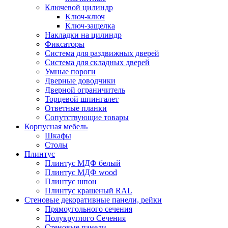
Ключевой цилиндр
Ключ-ключ
Ключ-защелка
Накладки на цилиндр
Фиксаторы
Система для раздвижных дверей
Система для складных дверей
Умные пороги
Дверные доводчики
Дверной ограничитель
Торцевой шпингалет
Ответные планки
Сопутствующие товары
Корпусная мебель
Шкафы
Столы
Плинтус
Плинтус МДФ белый
Плинтус МДФ wood
Плинтус шпон
Плинтус крашеный RAL
Стеновые декоративные панели, рейки
Прямоугольного сечения
Полукруглого Сечения
Стеновые панели