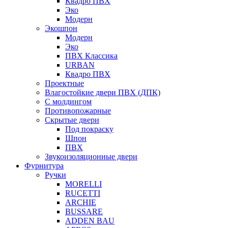
Квадро ПВХ
Эко
Модерн
Экошпон
Модерн
Эко
ПВХ Классика
URBAN
Квадро ПВХ
Проектные
Влагостойкие двери ПВХ (ДПК)
С молдингом
Противопожарные
Скрытые двери
Под покраску
Шпон
ПВХ
Звукоизоляционные двери
Фурнитура
Ручки
MORELLI
RUCETTI
ARCHIE
BUSSARE
ADDEN BAU