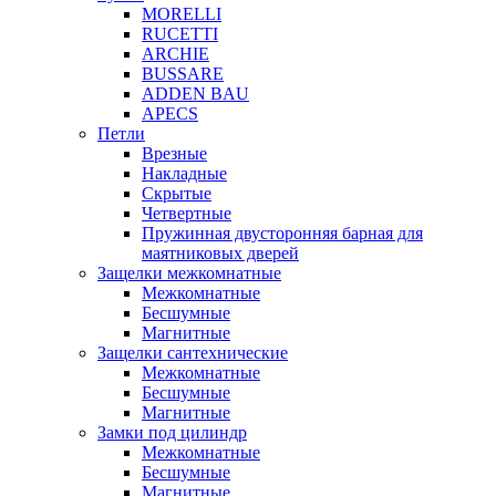
MORELLI
RUCETTI
ARCHIE
BUSSARE
ADDEN BAU
APECS
Петли
Врезные
Накладные
Скрытые
Четвертные
Пружинная двусторонняя барная для
маятниковых дверей
Защелки межкомнатные
Межкомнатные
Бесшумные
Магнитные
Защелки сантехнические
Межкомнатные
Бесшумные
Магнитные
Замки под цилиндр
Межкомнатные
Бесшумные
Магнитные