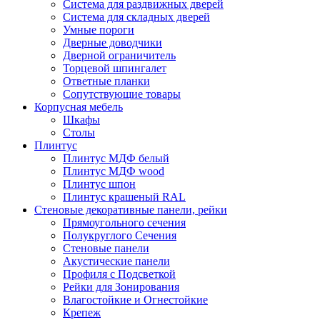
Система для раздвижных дверей
Система для складных дверей
Умные пороги
Дверные доводчики
Дверной ограничитель
Торцевой шпингалет
Ответные планки
Сопутствующие товары
Корпусная мебель
Шкафы
Столы
Плинтус
Плинтус МДФ белый
Плинтус МДФ wood
Плинтус шпон
Плинтус крашеный RAL
Стеновые декоративные панели, рейки
Прямоугольного сечения
Полукруглого Сечения
Стеновые панели
Акустические панели
Профиля с Подсветкой
Рейки для Зонирования
Влагостойкие и Огнестойкие
Крепеж