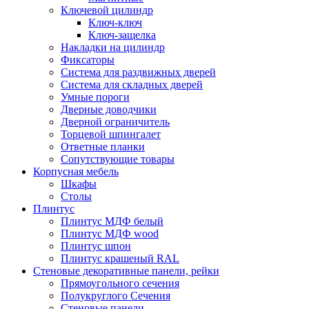
Ключевой цилиндр
Ключ-ключ
Ключ-защелка
Накладки на цилиндр
Фиксаторы
Система для раздвижных дверей
Система для складных дверей
Умные пороги
Дверные доводчики
Дверной ограничитель
Торцевой шпингалет
Ответные планки
Сопутствующие товары
Корпусная мебель
Шкафы
Столы
Плинтус
Плинтус МДФ белый
Плинтус МДФ wood
Плинтус шпон
Плинтус крашеный RAL
Стеновые декоративные панели, рейки
Прямоугольного сечения
Полукруглого Сечения
Стеновые панели