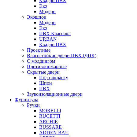
Квадро ПВХ
Эко
Модерн
Экошпон
Модерн
Эко
ПВХ Классика
URBAN
Квадро ПВХ
Проектные
Влагостойкие двери ПВХ (ДПК)
С молдингом
Противопожарные
Скрытые двери
Под покраску
Шпон
ПВХ
Звукоизоляционные двери
Фурнитура
Ручки
MORELLI
RUCETTI
ARCHIE
BUSSARE
ADDEN BAU