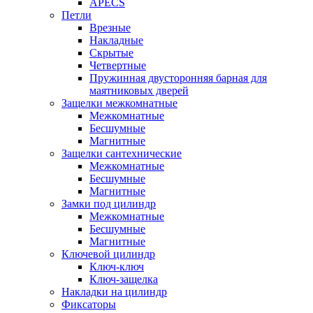
APECS
Петли
Врезные
Накладные
Скрытые
Четвертные
Пружинная двусторонняя барная для
маятниковых дверей
Защелки межкомнатные
Межкомнатные
Бесшумные
Магнитные
Защелки сантехнические
Межкомнатные
Бесшумные
Магнитные
Замки под цилиндр
Межкомнатные
Бесшумные
Магнитные
Ключевой цилиндр
Ключ-ключ
Ключ-защелка
Накладки на цилиндр
Фиксаторы