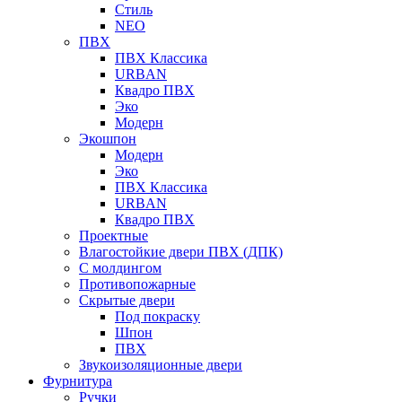
Стиль
NEO
ПВХ
ПВХ Классика
URBAN
Квадро ПВХ
Эко
Модерн
Экошпон
Модерн
Эко
ПВХ Классика
URBAN
Квадро ПВХ
Проектные
Влагостойкие двери ПВХ (ДПК)
С молдингом
Противопожарные
Скрытые двери
Под покраску
Шпон
ПВХ
Звукоизоляционные двери
Фурнитура
Ручки