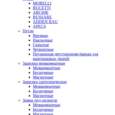
MORELLI
RUCETTI
ARCHIE
BUSSARE
ADDEN BAU
APECS
Петли
Врезные
Накладные
Скрытые
Четвертные
Пружинная двусторонняя барная для
маятниковых дверей
Защелки межкомнатные
Межкомнатные
Бесшумные
Магнитные
Защелки сантехнические
Межкомнатные
Бесшумные
Магнитные
Замки под цилиндр
Межкомнатные
Бесшумные
Магнитные