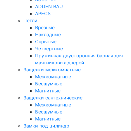
ADDEN BAU
APECS
Петли
Врезные
Накладные
Скрытые
Четвертные
Пружинная двусторонняя барная для
маятниковых дверей
Защелки межкомнатные
Межкомнатные
Бесшумные
Магнитные
Защелки сантехнические
Межкомнатные
Бесшумные
Магнитные
Замки под цилиндр