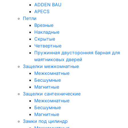
ADDEN BAU
APECS
Петли
Врезные
Накладные
Скрытые
Четвертные
Пружинная двусторонняя барная для
маятниковых дверей
Защелки межкомнатные
Межкомнатные
Бесшумные
Магнитные
Защелки сантехнические
Межкомнатные
Бесшумные
Магнитные
Замки под цилиндр
Межкомнатные