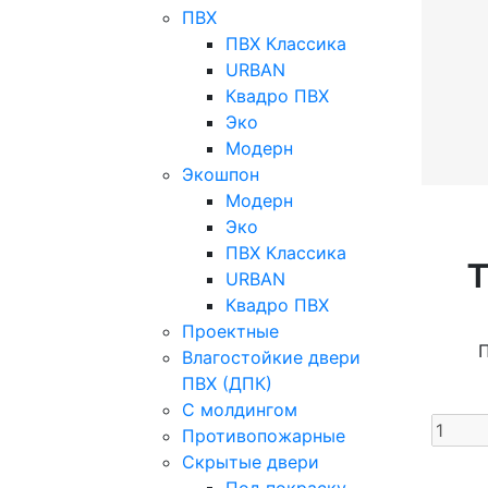
ПВХ
ПВХ Классика
URBAN
Квадро ПВХ
Эко
Модерн
Экошпон
Модерн
Эко
ПВХ Классика
URBAN
Квадро ПВХ
Проектные
Влагостойкие двери
ПВХ (ДПК)
С молдингом
Противопожарные
Скрытые двери
Под покраску