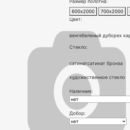
Размер полотна:
600х2000
700х2000
Цвет:
венге
беленый дуб
орех ка
Стекло:
сатинат
сатинат бронза
художественное стекло
Наличник:
Добор: