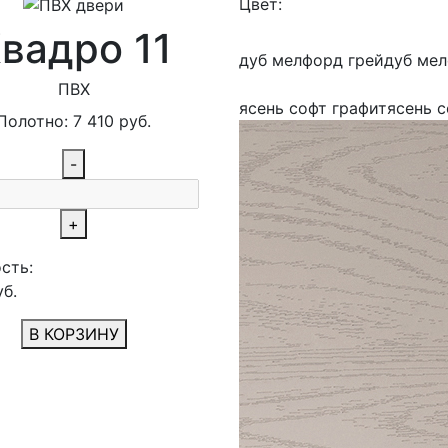
Цвет:
вадро 11
дуб мелфорд грей
дуб ме
ПВХ
ясень софт графит
ясень с
Полотно:
7 410
руб.
-
+
сть:
б.
В КОРЗИНУ