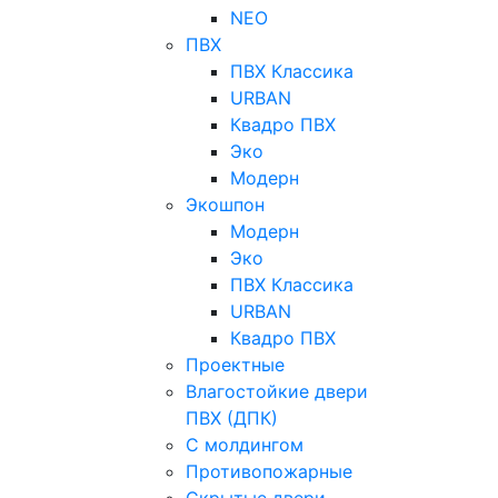
NEO
ПВХ
ПВХ Классика
URBAN
Квадро ПВХ
Эко
Модерн
Экошпон
Модерн
Эко
ПВХ Классика
URBAN
Квадро ПВХ
Проектные
Влагостойкие двери
ПВХ (ДПК)
С молдингом
Противопожарные
Скрытые двери