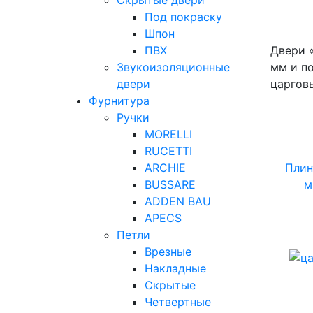
Под покраску
Шпон
ПВХ
Двери 
Звукоизоляционные
мм и п
двери
царговы
Фурнитура
Ручки
MORELLI
RUCETTI
ARCHIE
Плин
BUSSARE
м
ADDEN BAU
APECS
Петли
Врезные
Накладные
Скрытые
Четвертные