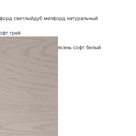
лфорд светлый
дуб мелфорд натуральный
офт грей
ясень софт белый