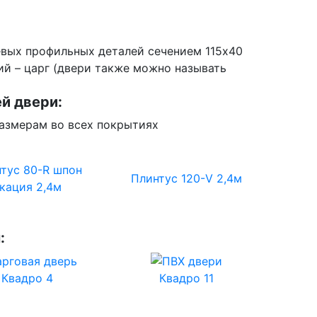
евых профильных деталей сечением 115х40
й – царг (двери также можно называть
й двери:
азмерам во всех покрытиях
тус 80-R шпон
Плинтус 120-V 2,4м
кация 2,4м
:
Квадро 4
Квадро 11