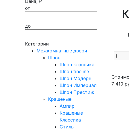
Цена, ₽
от
К
до
Категории
Межкомнатные двери
Шпон
Шпон классика
Шпон fineline
Стоимо
Шпон Модерн
7 410
ру
Шпон Империал
Шпон Престиж
Крашеные
Ампир
Крашеные
Классика
Стиль