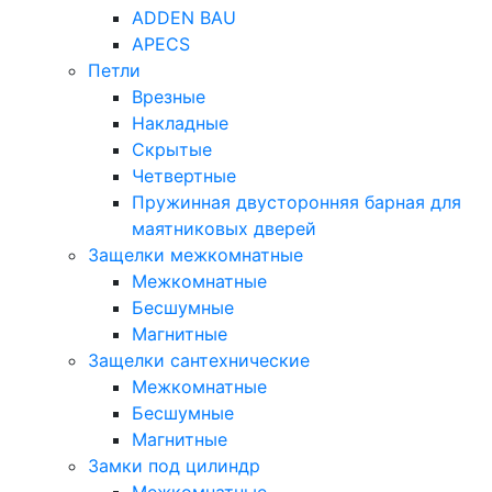
ADDEN BAU
APECS
Петли
Врезные
Накладные
Скрытые
Четвертные
Пружинная двусторонняя барная для
маятниковых дверей
Защелки межкомнатные
Межкомнатные
Бесшумные
Магнитные
Защелки сантехнические
Межкомнатные
Бесшумные
Магнитные
Замки под цилиндр
Межкомнатные