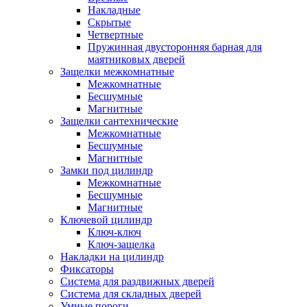
Накладные
Скрытые
Четвертные
Пружинная двусторонняя барная для
маятниковых дверей
Защелки межкомнатные
Межкомнатные
Бесшумные
Магнитные
Защелки сантехнические
Межкомнатные
Бесшумные
Магнитные
Замки под цилиндр
Межкомнатные
Бесшумные
Магнитные
Ключевой цилиндр
Ключ-ключ
Ключ-защелка
Накладки на цилиндр
Фиксаторы
Система для раздвижных дверей
Система для складных дверей
Умные пороги