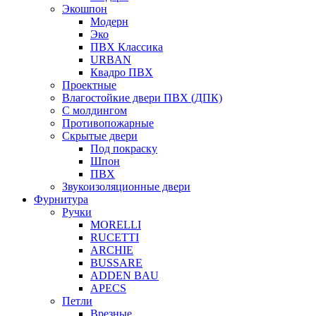
Экошпон
Модерн
Эко
ПВХ Классика
URBAN
Квадро ПВХ
Проектные
Влагостойкие двери ПВХ (ДПК)
С молдингом
Противопожарные
Скрытые двери
Под покраску
Шпон
ПВХ
Звукоизоляционные двери
Фурнитура
Ручки
MORELLI
RUCETTI
ARCHIE
BUSSARE
ADDEN BAU
APECS
Петли
Врезные