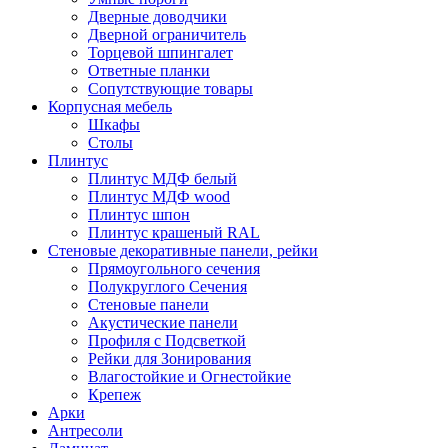
Дверные доводчики
Дверной ограничитель
Торцевой шпингалет
Ответные планки
Сопутствующие товары
Корпусная мебель
Шкафы
Столы
Плинтус
Плинтус МДФ белый
Плинтус МДФ wood
Плинтус шпон
Плинтус крашеный RAL
Стеновые декоративные панели, рейки
Прямоугольного сечения
Полукруглого Сечения
Стеновые панели
Акустические панели
Профиля с Подсветкой
Рейки для Зонирования
Влагостойкие и Огнестойкие
Крепеж
Арки
Антресоли