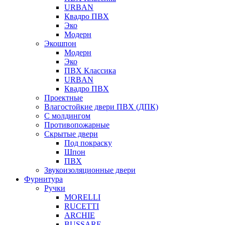
URBAN
Квадро ПВХ
Эко
Модерн
Экошпон
Модерн
Эко
ПВХ Классика
URBAN
Квадро ПВХ
Проектные
Влагостойкие двери ПВХ (ДПК)
С молдингом
Противопожарные
Скрытые двери
Под покраску
Шпон
ПВХ
Звукоизоляционные двери
Фурнитура
Ручки
MORELLI
RUCETTI
ARCHIE
BUSSARE