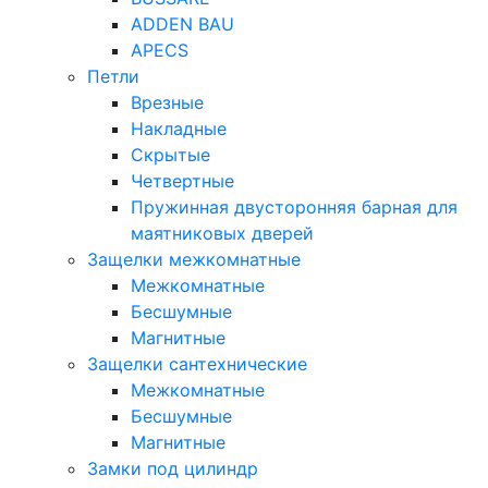
ADDEN BAU
APECS
Петли
Врезные
Накладные
Скрытые
Четвертные
Пружинная двусторонняя барная для
маятниковых дверей
Защелки межкомнатные
Межкомнатные
Бесшумные
Магнитные
Защелки сантехнические
Межкомнатные
Бесшумные
Магнитные
Замки под цилиндр