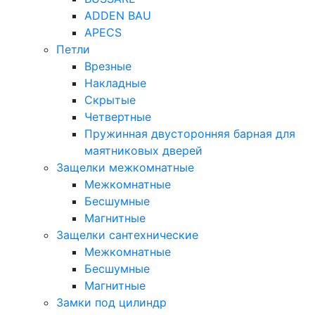
ADDEN BAU
APECS
Петли
Врезные
Накладные
Скрытые
Четвертные
Пружинная двусторонняя барная для
маятниковых дверей
Защелки межкомнатные
Межкомнатные
Бесшумные
Магнитные
Защелки сантехнические
Межкомнатные
Бесшумные
Магнитные
Замки под цилиндр