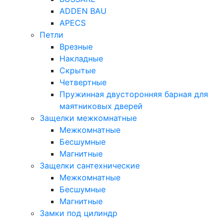
ADDEN BAU
APECS
Петли
Врезные
Накладные
Скрытые
Четвертные
Пружинная двусторонняя барная для
маятниковых дверей
Защелки межкомнатные
Межкомнатные
Бесшумные
Магнитные
Защелки сантехнические
Межкомнатные
Бесшумные
Магнитные
Замки под цилиндр