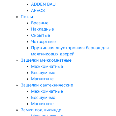
ADDEN BAU
APECS
Петли
Врезные
Накладные
Скрытые
Четвертные
Пружинная двусторонняя барная для
маятниковых дверей
Защелки межкомнатные
Межкомнатные
Бесшумные
Магнитные
Защелки сантехнические
Межкомнатные
Бесшумные
Магнитные
Замки под цилиндр
Межкомнатные