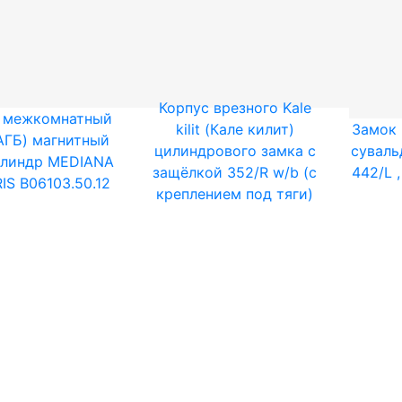
Корпус врезного Kale
 межкомнатный
kilit (Кале килит)
Замок в
АГБ) магнитный
цилиндрового замка с
суваль
илиндр MEDIANA
защёлкой 352/R w/b (с
442/L ,
IS B06103.50.12
креплением под тяги)