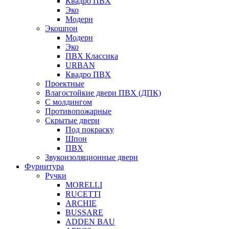
Квадро ПВХ
Эко
Модерн
Экошпон
Модерн
Эко
ПВХ Классика
URBAN
Квадро ПВХ
Проектные
Влагостойкие двери ПВХ (ДПК)
С молдингом
Противопожарные
Скрытые двери
Под покраску
Шпон
ПВХ
Звукоизоляционные двери
Фурнитура
Ручки
MORELLI
RUCETTI
ARCHIE
BUSSARE
ADDEN BAU