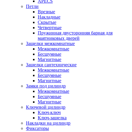
APECS
Петли
Врезные
Накладные
Скрытые
Четвертные
Пружинная двусторонняя барная для
маятниковых дверей
Защелки межкомнатные
Межкомнатные
Бесшумные
Магнитные
Защелки сантехнические
Межкомнатные
Бесшумные
Магнитные
Замки под цилиндр
Межкомнатные
Бесшумные
Магнитные
Ключевой цилиндр
Ключ-ключ
Ключ-защелка
Накладки на цилиндр
Фиксаторы