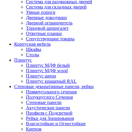
Система для раздвижных дверей
Система для складных дверей
Умные пороги
Дверные доводчики
Дверной ограничитель
Торцевой шпингалет
Ответные планки
Сопутствующие товары
Корпусная мебель
Шкафы
Столы
Плинтус
Плинтус МДФ белый
Плинтус МДФ wood
Плинтус шпон
Плинтус крашеный RAL
Стеновые декоративные панели, рейки
Прямоугольного сечения
Полукруглого Сечения
Стеновые панели
Акустические панели
Профиля с Подсветкой
Рейки для Зонирования
Влагостойкие и Огнестойкие
Крепеж