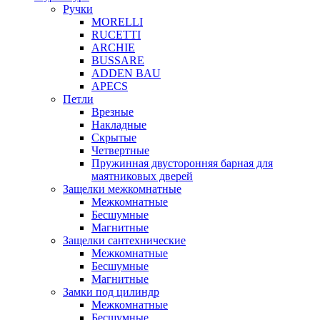
Ручки
MORELLI
RUCETTI
ARCHIE
BUSSARE
ADDEN BAU
APECS
Петли
Врезные
Накладные
Скрытые
Четвертные
Пружинная двусторонняя барная для
маятниковых дверей
Защелки межкомнатные
Межкомнатные
Бесшумные
Магнитные
Защелки сантехнические
Межкомнатные
Бесшумные
Магнитные
Замки под цилиндр
Межкомнатные
Бесшумные