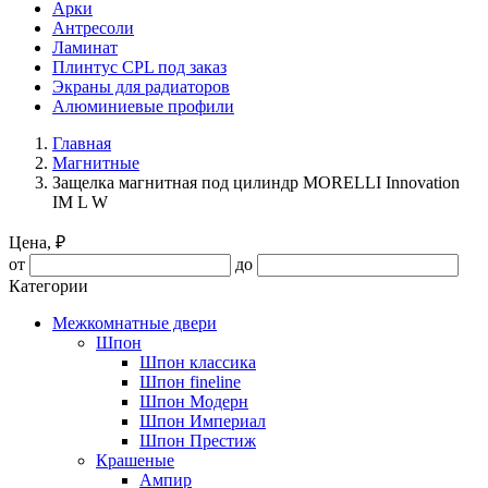
Арки
Антресоли
Ламинат
Плинтус CPL под заказ
Экраны для радиаторов
Алюминиевые профили
Главная
Магнитные
Защелка магнитная под цилиндр MORELLI Innovation
IM L W
Цена, ₽
от
до
Категории
Межкомнатные двери
Шпон
Шпон классика
Шпон fineline
Шпон Модерн
Шпон Империал
Шпон Престиж
Крашеные
Ампир