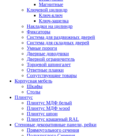
Магнитные
Ключевой цилиндр
Ключ-ключ
Ключ-защелка
Накладки на цилиндр
Фиксаторы
Система для раздвижных дверей
Система для складных дверей
Умные пороги
Дверные доводчики
Дверной ограничитель
Торцевой шпингалет
Ответные планки
Сопутствующие товары
Корпусная мебель
Шкафы
Столы
Плинтус
Плинтус МДФ белый
Плинтус МДФ wood
Плинтус шпон
Плинтус крашеный RAL
Стеновые декоративные панели, рейки
Прямоугольного сечения
Полукруглого Сечения