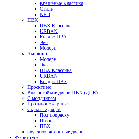
Крашеные Классика
Стиль
NEO
ПВХ
ПВХ Классика
URBAN
Квадро ПВХ
Эко
Модерн
Экошпон
Модерн
Эко
ПВХ Классика
URBAN
Квадро ПВХ
Проектные
Влагостойкие двери ПВХ (ДПК)
С молдингом
Противопожарные
Скрытые двери
Под покраску
Шпон
ПВХ
Звукоизоляционные двери
Фурнитура