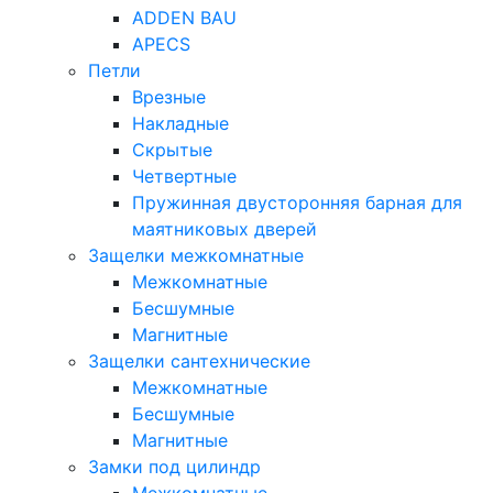
ADDEN BAU
APECS
Петли
Врезные
Накладные
Скрытые
Четвертные
Пружинная двусторонняя барная для
маятниковых дверей
Защелки межкомнатные
Межкомнатные
Бесшумные
Магнитные
Защелки сантехнические
Межкомнатные
Бесшумные
Магнитные
Замки под цилиндр
Межкомнатные