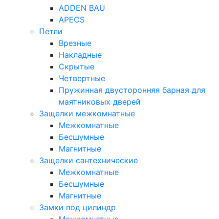
ADDEN BAU
APECS
Петли
Врезные
Накладные
Скрытые
Четвертные
Пружинная двусторонняя барная для
маятниковых дверей
Защелки межкомнатные
Межкомнатные
Бесшумные
Магнитные
Защелки сантехнические
Межкомнатные
Бесшумные
Магнитные
Замки под цилиндр
Межкомнатные