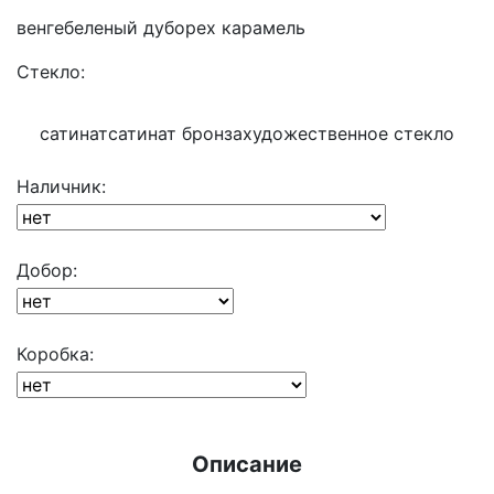
венге
беленый дуб
орех карамель
Стекло:
сатинат
сатинат бронза
художественное стекло
Наличник:
Добор:
Коробка:
Описание