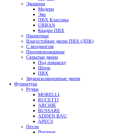
Экошпон
Модерн
Эко
ПВХ Классика
URBAN
Квадро ПВХ
Проектные
Влагостойкие двери ПВХ (ДПК)
С молдингом
Противопожарные
Скрытые двери
Под покраску
Шпон
ПВХ
Звукоизоляционные двери
Фурнитура
Ручки
MORELLI
RUCETTI
ARCHIE
BUSSARE
ADDEN BAU
APECS
Петли
Врезные