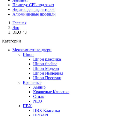
Ламинат
Плинтус CPL под заказ
Экраны для радиаторов
Алюминиевые профили
Главная
Эко
ЭКО-43
Категории
Межкомнатные двери
Шпон
Шпон классика
Шпон fineline
Шпон Модерн
Шпон Империал
Шпон Престиж
Крашеные
Ампир
Крашеные Классика
Стиль
NEO
ПВХ
ПВХ Классика
URBAN