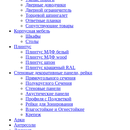
Дверные доводчики
Дверной ограничитель
Торцевой шпингалет
Ответные планки
Сопутствующие товары
Корпусная мебель
Шкафы
Столы
Плинтус
Плинтус МДФ белый
Плинтус МДФ wood
Плинтус шпон
Плинтус крашеный RAL
Стеновые декоративные панели, рейки
Прямоугольного сечения
Полукруглого Сечения
Стеновые панели
Акустические панели
Профиля с Подсветкой
Рейки для Зонирования
Влагостойкие и Огнестойкие
Крепеж
Арки
Антресоли