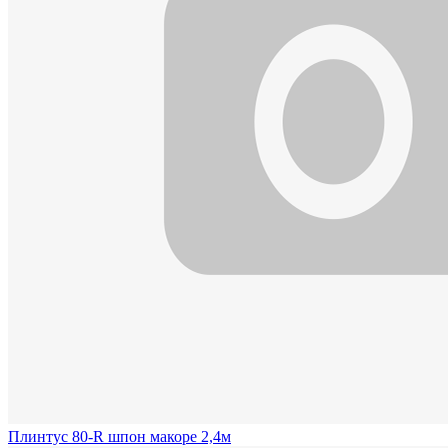
Плинтус 80-R шпон макоре 2,4м