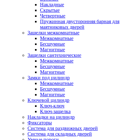
Накладные
Скрытые
Четвертные
Пружинная двусторонняя барная для
маятниковых дверей
Защелки межкомнатные
Межкомнатные
Бесшумные
Магнитные
Защелки сантехнические
Межкомнатные
Бесшумные
Магнитные
Замки под цилиндр
Межкомнатные
Бесшумные
Магнитные
Ключевой цилиндр
Ключ-ключ
Ключ-защелка
Накладки на цилиндр
Фиксаторы
Система для раздвижных дверей
Система для складных дверей
Умные пороги