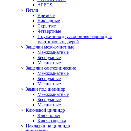
APECS
Петли
Врезные
Накладные
Скрытые
Четвертные
Пружинная двусторонняя барная для
маятниковых дверей
Защелки межкомнатные
Межкомнатные
Бесшумные
Магнитные
Защелки сантехнические
Межкомнатные
Бесшумные
Магнитные
Замки под цилиндр
Межкомнатные
Бесшумные
Магнитные
Ключевой цилиндр
Ключ-ключ
Ключ-защелка
Накладки на цилиндр