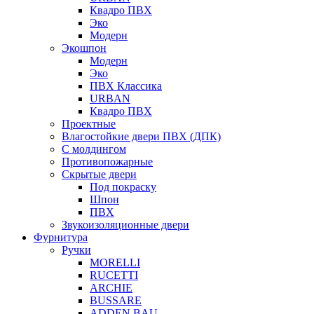
Квадро ПВХ
Эко
Модерн
Экошпон
Модерн
Эко
ПВХ Классика
URBAN
Квадро ПВХ
Проектные
Влагостойкие двери ПВХ (ДПК)
С молдингом
Противопожарные
Скрытые двери
Под покраску
Шпон
ПВХ
Звукоизоляционные двери
Фурнитура
Ручки
MORELLI
RUCETTI
ARCHIE
BUSSARE
ADDEN BAU