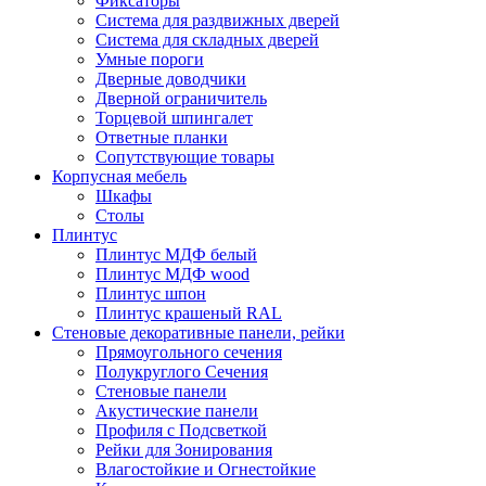
Фиксаторы
Система для раздвижных дверей
Система для складных дверей
Умные пороги
Дверные доводчики
Дверной ограничитель
Торцевой шпингалет
Ответные планки
Сопутствующие товары
Корпусная мебель
Шкафы
Столы
Плинтус
Плинтус МДФ белый
Плинтус МДФ wood
Плинтус шпон
Плинтус крашеный RAL
Стеновые декоративные панели, рейки
Прямоугольного сечения
Полукруглого Сечения
Стеновые панели
Акустические панели
Профиля с Подсветкой
Рейки для Зонирования
Влагостойкие и Огнестойкие