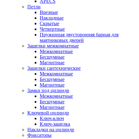
APECS
Петли
Врезные
Накладные
Скрытые
Четвертные
Пружинная двусторонняя барная для
маятниковых дверей
Защелки межкомнатные
Межкомнатные
Бесшумные
Магнитные
Защелки сантехнические
Межкомнатные
Бесшумные
Магнитные
Замки под цилиндр
Межкомнатные
Бесшумные
Магнитные
Ключевой цилиндр
Ключ-ключ
Ключ-защелка
Накладки на цилиндр
Фиксаторы