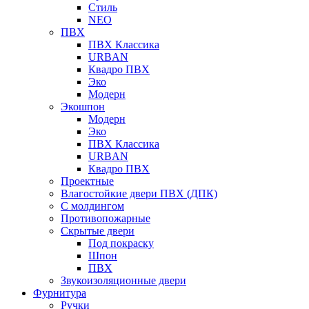
Стиль
NEO
ПВХ
ПВХ Классика
URBAN
Квадро ПВХ
Эко
Модерн
Экошпон
Модерн
Эко
ПВХ Классика
URBAN
Квадро ПВХ
Проектные
Влагостойкие двери ПВХ (ДПК)
С молдингом
Противопожарные
Скрытые двери
Под покраску
Шпон
ПВХ
Звукоизоляционные двери
Фурнитура
Ручки