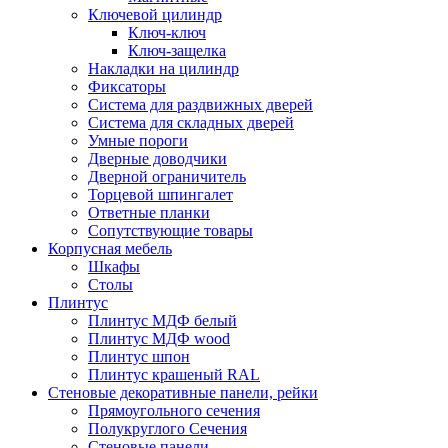
Ключевой цилиндр
Ключ-ключ
Ключ-защелка
Накладки на цилиндр
Фиксаторы
Система для раздвижных дверей
Система для складных дверей
Умные пороги
Дверные доводчики
Дверной ограничитель
Торцевой шпингалет
Ответные планки
Сопутствующие товары
Корпусная мебель
Шкафы
Столы
Плинтус
Плинтус МДФ белый
Плинтус МДФ wood
Плинтус шпон
Плинтус крашеный RAL
Стеновые декоративные панели, рейки
Прямоугольного сечения
Полукруглого Сечения
Стеновые панели