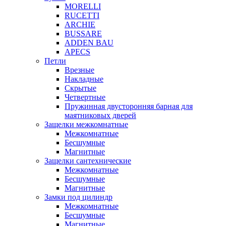
MORELLI
RUCETTI
ARCHIE
BUSSARE
ADDEN BAU
APECS
Петли
Врезные
Накладные
Скрытые
Четвертные
Пружинная двусторонняя барная для
маятниковых дверей
Защелки межкомнатные
Межкомнатные
Бесшумные
Магнитные
Защелки сантехнические
Межкомнатные
Бесшумные
Магнитные
Замки под цилиндр
Межкомнатные
Бесшумные
Магнитные