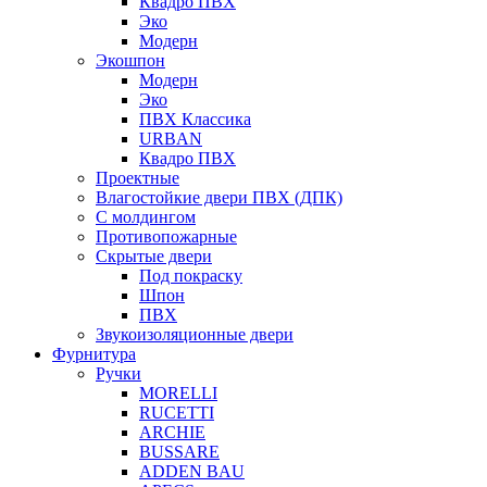
Квадро ПВХ
Эко
Модерн
Экошпон
Модерн
Эко
ПВХ Классика
URBAN
Квадро ПВХ
Проектные
Влагостойкие двери ПВХ (ДПК)
С молдингом
Противопожарные
Скрытые двери
Под покраску
Шпон
ПВХ
Звукоизоляционные двери
Фурнитура
Ручки
MORELLI
RUCETTI
ARCHIE
BUSSARE
ADDEN BAU