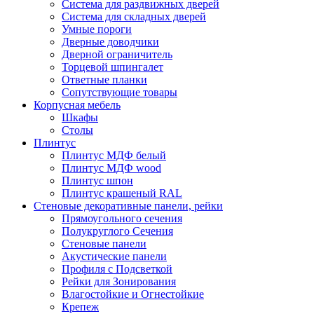
Система для раздвижных дверей
Система для складных дверей
Умные пороги
Дверные доводчики
Дверной ограничитель
Торцевой шпингалет
Ответные планки
Сопутствующие товары
Корпусная мебель
Шкафы
Столы
Плинтус
Плинтус МДФ белый
Плинтус МДФ wood
Плинтус шпон
Плинтус крашеный RAL
Стеновые декоративные панели, рейки
Прямоугольного сечения
Полукруглого Сечения
Стеновые панели
Акустические панели
Профиля с Подсветкой
Рейки для Зонирования
Влагостойкие и Огнестойкие
Крепеж