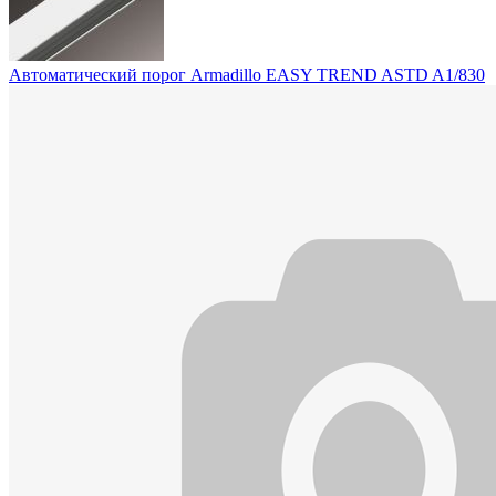
Автоматический порог Armadillo EASY TREND ASTD A1/830