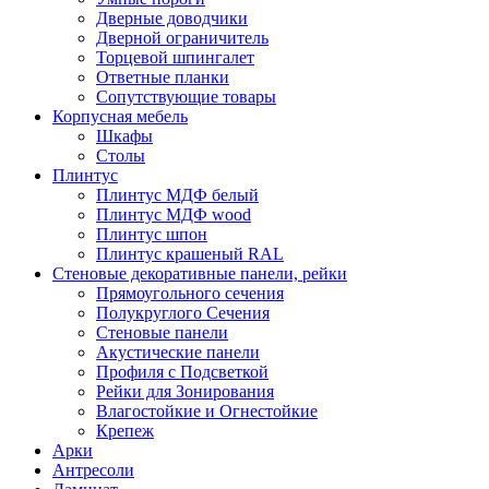
Дверные доводчики
Дверной ограничитель
Торцевой шпингалет
Ответные планки
Сопутствующие товары
Корпусная мебель
Шкафы
Столы
Плинтус
Плинтус МДФ белый
Плинтус МДФ wood
Плинтус шпон
Плинтус крашеный RAL
Стеновые декоративные панели, рейки
Прямоугольного сечения
Полукруглого Сечения
Стеновые панели
Акустические панели
Профиля с Подсветкой
Рейки для Зонирования
Влагостойкие и Огнестойкие
Крепеж
Арки
Антресоли