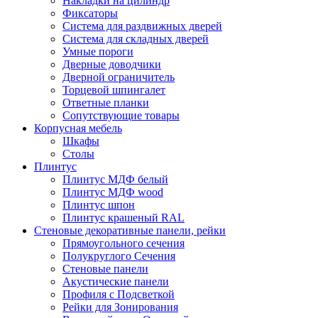
Накладки на цилиндр
Фиксаторы
Система для раздвижных дверей
Система для складных дверей
Умные пороги
Дверные доводчики
Дверной ограничитель
Торцевой шпингалет
Ответные планки
Сопутствующие товары
Корпусная мебель
Шкафы
Столы
Плинтус
Плинтус МДФ белый
Плинтус МДФ wood
Плинтус шпон
Плинтус крашеный RAL
Стеновые декоративные панели, рейки
Прямоугольного сечения
Полукруглого Сечения
Стеновые панели
Акустические панели
Профиля с Подсветкой
Рейки для Зонирования