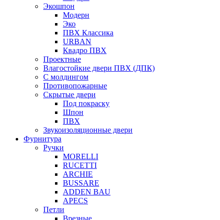
Экошпон
Модерн
Эко
ПВХ Классика
URBAN
Квадро ПВХ
Проектные
Влагостойкие двери ПВХ (ДПК)
С молдингом
Противопожарные
Скрытые двери
Под покраску
Шпон
ПВХ
Звукоизоляционные двери
Фурнитура
Ручки
MORELLI
RUCETTI
ARCHIE
BUSSARE
ADDEN BAU
APECS
Петли
Врезные