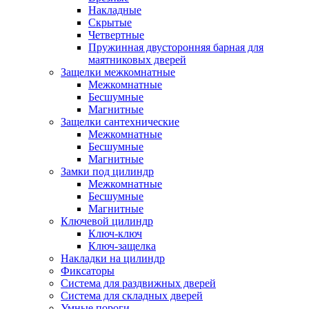
Накладные
Скрытые
Четвертные
Пружинная двусторонняя барная для
маятниковых дверей
Защелки межкомнатные
Межкомнатные
Бесшумные
Магнитные
Защелки сантехнические
Межкомнатные
Бесшумные
Магнитные
Замки под цилиндр
Межкомнатные
Бесшумные
Магнитные
Ключевой цилиндр
Ключ-ключ
Ключ-защелка
Накладки на цилиндр
Фиксаторы
Система для раздвижных дверей
Система для складных дверей
Умные пороги