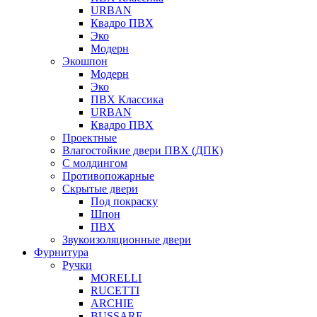
URBAN
Квадро ПВХ
Эко
Модерн
Экошпон
Модерн
Эко
ПВХ Классика
URBAN
Квадро ПВХ
Проектные
Влагостойкие двери ПВХ (ДПК)
С молдингом
Противопожарные
Скрытые двери
Под покраску
Шпон
ПВХ
Звукоизоляционные двери
Фурнитура
Ручки
MORELLI
RUCETTI
ARCHIE
BUSSARE